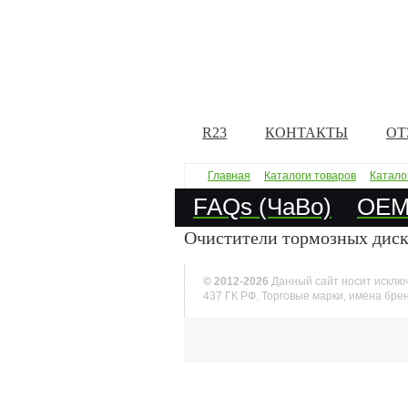
R23
КОНТАКТЫ
ОТ
Главная
Каталоги товаров
Катало
FAQs (ЧаВо)
OEM 
Очистители тормозных диск
© 2012-
2026
Данный сайт носит исключ
437 ГК РФ. Торговые марки, имена бре