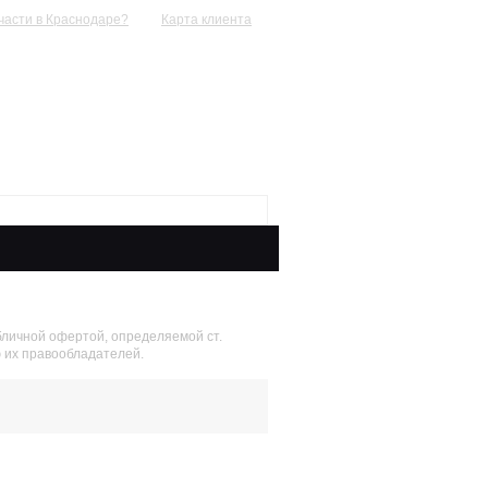
пчасти в Краснодаре?
Карта клиента
+7 (918)
0777492
ПН-ВС 09:00-20:00
без выходных
бличной офертой, определяемой ст.
ю их правообладателей.