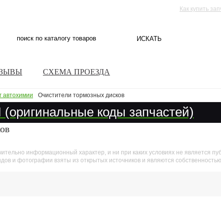
Как купить за
ЗЫВЫ
СХЕМА ПРОЕЗДА
г автохимии
Очистители тормозных дисков
(оригинальные коды запчастей)
ов
ительно информационный характер, и ни при каких условиях не является пу
ндов и фотографии взяты из открытых источников и являются собственность